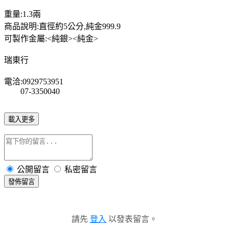
重量:1.3兩
商品說明:直徑約5公分,純金999.9
可製作金屬:<純銀><純金>
瑞東行
電洽:0929753951
07-3350040
載入更多
公開留言
私密留言
發佈留言
請先
登入
以發表留言。